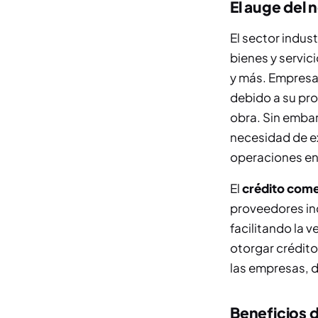
El auge del 
El sector indu
bienes y servic
y más. Empresa
debido a su pr
obra. Sin embar
necesidad de ex
operaciones en 
El
crédito come
proveedores ind
facilitando la 
otorgar crédit
las empresas, 
Beneficios d