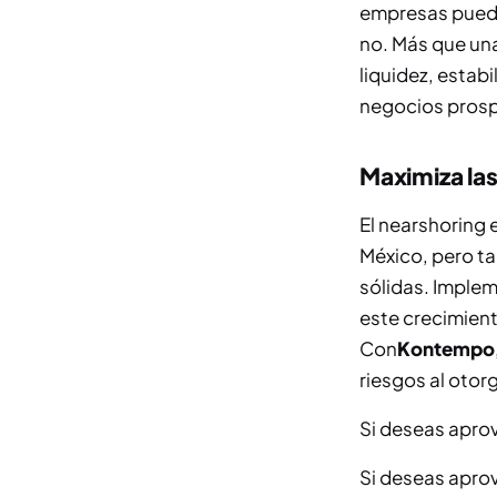
empresas puede
no. Más que una
liquidez, estabi
negocios prospe
Maximiza la
El nearshoring 
México, pero ta
sólidas. Imple
este crecimient
Con
Kontempo
riesgos al otorg
Si deseas apro
Si deseas apro