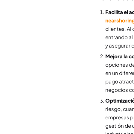
Facilita el
nearshorin
clientes. A
entrando al
y asegurar 
Mejora la c
opciones de
en un difer
pago atract
negocios co
Optimización
riesgo, cua
empresas pu
gestión de c