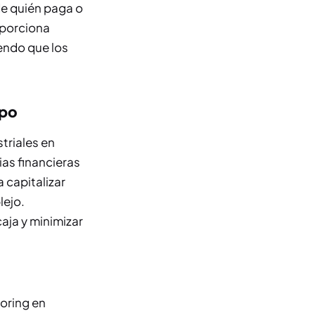
de quién paga o
oporciona
iendo que los
mpo
triales en
as financieras
 capitalizar
lejo.
caja y minimizar
oring en