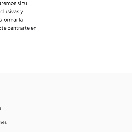
aremos si tu
clusivas y
formar la
ote centrarte en
s
ones