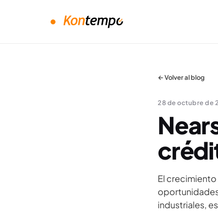
← Volver al blog
28 de octubre de 
Nears
crédi
El crecimiento
oportunidades
industriales, 