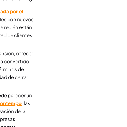
ada por el
ales con nuevos
ue recién están
ed de clientes
ansión, ofrecer
ha convertido
términos de
dad de cerrar
ede parecer un
ontempo
, las
ación de la
mpresas