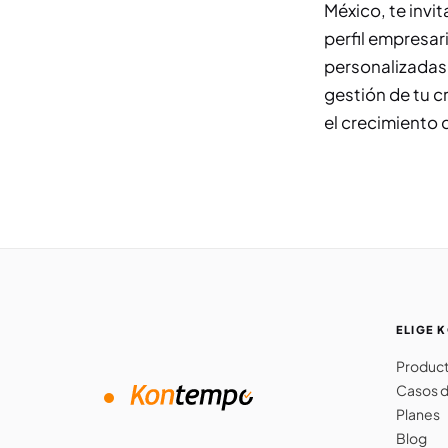
México, te invi
perfil empresar
personalizada
gestión de tu c
el crecimiento 
ELIGE 
Produc
Casos d
Planes
Blog