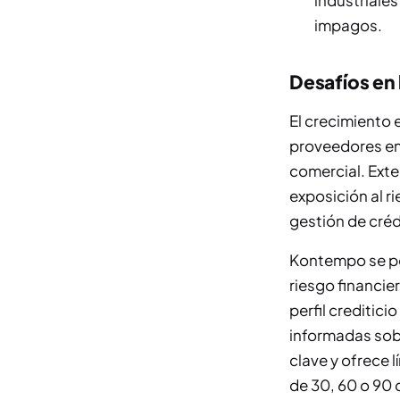
industriale
impagos.
Desafíos en 
El crecimiento 
proveedores enf
comercial. Exte
exposición al r
gestión de cré
Kontempo se po
riesgo financie
perfil creditic
informadas sob
clave y ofrece 
de 30, 60 o 90 