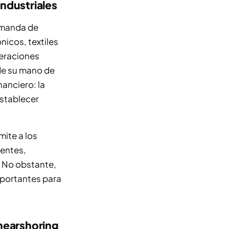
industriales
emanda de
nicos, textiles
peraciones
de su mano de
anciero: la
establecer
mite a los
ientes,
o. No obstante,
mportantes para
 nearshoring