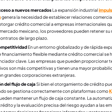
 acceso a nuevos mercados
La expansión industrial
impuls
g
genera la necesidad de establecer relaciones comerci
l otorgar crédito comercial a empresas internacionales q
 mercado mexicano, los proveedores pueden retener su r
contratos de largo plazo.
ompetitividad
En un entorno globalizado y de rápida exp
 financiamiento flexible mediante crédito comercial se 
enciador clave. Las empresas que pueden proporcionar 
ivos son más competitivas y tienen una mayor probabili
n grandes corporaciones extranjeras.
 del flujo de caja
Si bien el otorgamiento de crédito pu
ndo se gestiona correctamente con plataformas como
K
eden mantener un flujo de caja constante. La automatiz
rédito y la evaluación precisa del riesgo ayudan a las e