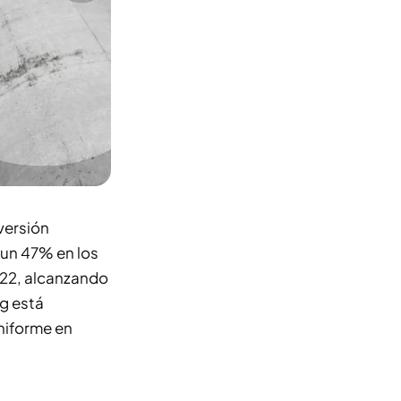
versión
 un 47% en los
22, alcanzando
ng está
uniforme en