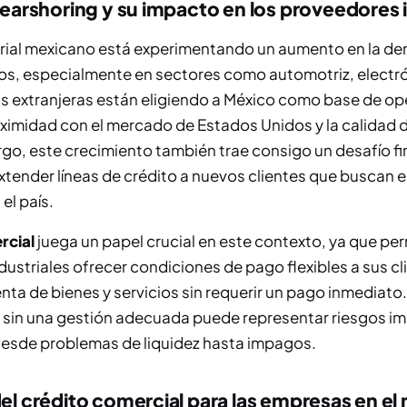
nearshoring y su impacto en los proveedores 
strial mexicano está experimentando un aumento en la d
ios, especialmente en sectores como automotriz, electró
s extranjeras están eligiendo a México como base de o
oximidad con el mercado de Estados Unidos y la calidad 
go, este crecimiento también trae consigo un desafío fin
tender líneas de crédito a nuevos clientes que buscan 
el país.
rcial
juega un papel crucial en este contexto, ya que per
ustriales ofrecer condiciones de pago flexibles a sus cl
venta de bienes y servicios sin requerir un pago inmediat
o sin una gestión adecuada puede representar riesgos i
desde problemas de liquidez hasta impagos.
el crédito comercial para las empresas en el