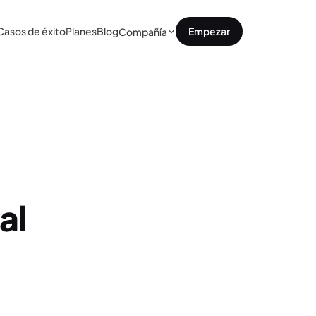
Casos de éxito
Planes
Blog
Empezar
Compañía
al
s