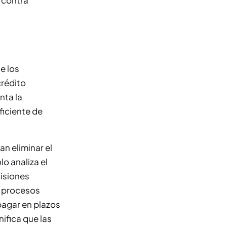
 contra
e los
crédito
nta la
ficiente de
n eliminar el
o analiza el
cisiones
a procesos
 pagar en plazos
ifica que las