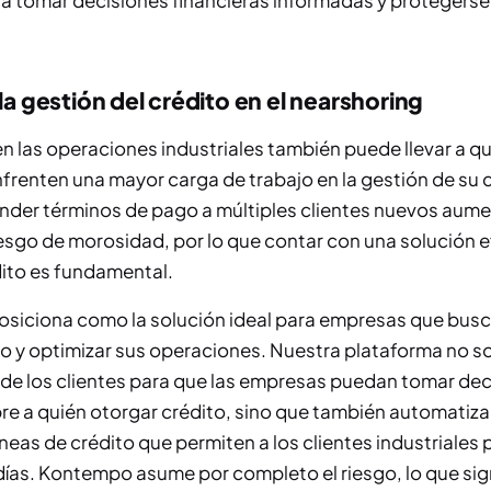
s a tomar decisiones financieras informadas y protegerse
la gestión del crédito en el nearshoring
en las operaciones industriales también puede llevar a qu
renten una mayor carga de trabajo en la gestión de su 
nder términos de pago a múltiples clientes nuevos aume
iesgo de morosidad, por lo que contar con una solución e
dito es fundamental.
siciona como la solución ideal para empresas que busca
ro y optimizar sus operaciones. Nuestra plataforma no sol
io de los clientes para que las empresas puedan tomar de
re a quién otorgar crédito, sino que también automatiz
líneas de crédito que permiten a los clientes industriales
días. Kontempo asume por completo el riesgo, lo que sign